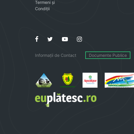
Termeni și
Condiții
Informații de Contact
Documente Publice