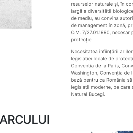
resurselor naturale și, în c
largă a diversității biologic
de mediu, au convins autori
de management în zonă, prin
O.M. 7/27.01.1990, necesar 
protecție.
Necesitatea înființării ariil
legislației locale de protec
Convenția de la Paris, Conv
Washington, Convenția de l
bază pentru ca România să f
legislații moderne, pe care
Natural Bucegi.
PARCULUI