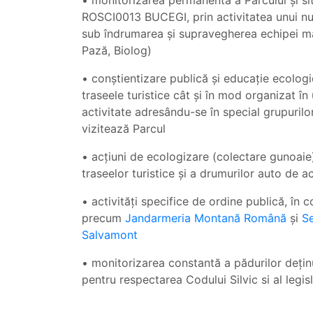
• monitorizarea permanentă a Parcului și si
ROSCI0013 BUCEGI, prin activitatea unui nu
sub îndrumarea și supravegherea echipei ma
Pază, Biolog)
• conștientizare publică și educație ecologic
traseele turistice cât și în mod organizat în
activitate adresându-se în special grupurilor
vizitează Parcul
• acțiuni de ecologizare (colectare gunoaie)
traseelor turistice și a drumurilor auto de a
• activități specifice de ordine publică, în co
precum
Jandarmeria Montană Română
și
S
Salvamont
• monitorizarea constantă a pădurilor dețin
pentru respectarea Codului Silvic si al legisla