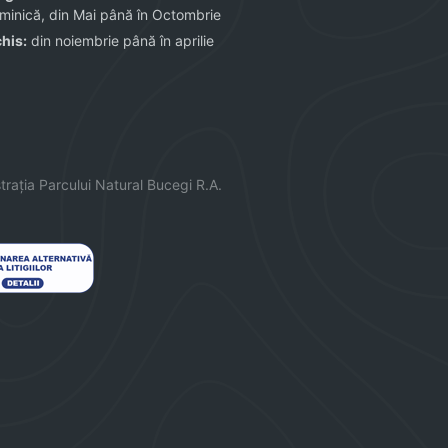
minică, din Mai până în Octombrie
chis:
din noiembrie până în aprilie
trația
Parcului
Natural Bucegi R.A.