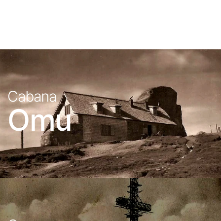
Cabana
Omu