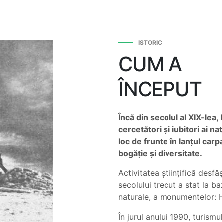
ISTORIC
CUM A
ÎNCEPUT
Încă din secolul al XIX-lea
cercetători și iubitori ai na
loc de frunte în lanțul car
bogăție și diversitate.
Activitatea științifică desfă
secolului trecut a stat la ba
naturale, a monumentelor: 
În jurul anului 1990, turism