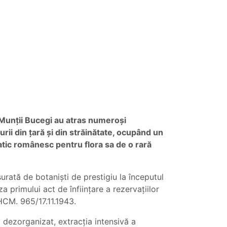
, Munții Bucegi au atras numeroși
turii din țară și din străinătate, ocupând un
patic românesc pentru flora sa de o rară
șurată de botaniști de prestigiu la începutul
za primului act de înființare a rezervațiilor
HCM. 965/17.11.1943.
ul dezorganizat, extracția intensivă a