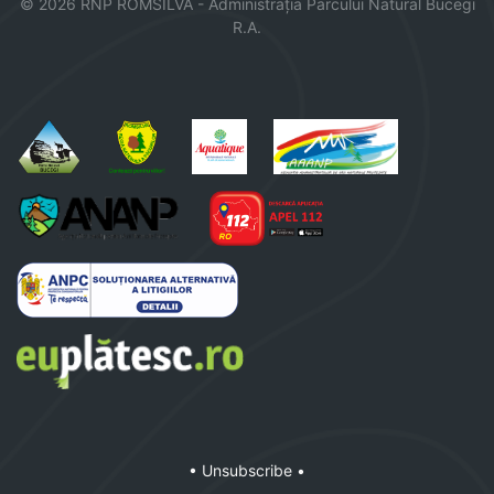
© 2026 RNP ROMSILVA - Administrația
Parcului
Natural Bucegi
R.A.
• Unsubscribe •